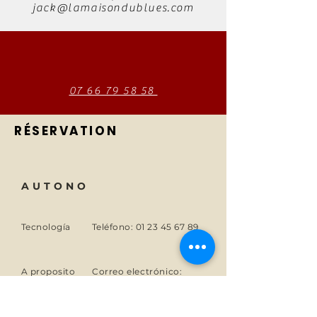
jack@lamaisondublues.com
07 66 79 58 58
RÉSERVATION
AUTONO
Tecnología
Teléfono:
01 23 45 67 89
A proposito
Correo electrónico:
info@monsite.fr