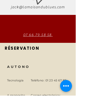
jack@lamaisondublues.com
07 66 79 58 58
RÉSERVATION
AUTONO
Tecnología
Teléfono:
01 23 45 67 89
A proposito
Correo electrónico:
info@monsite.fr