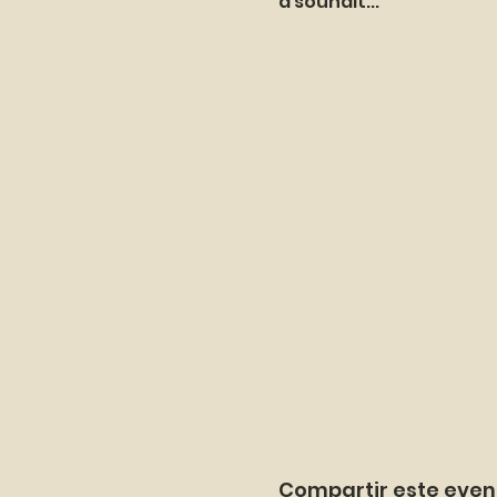
à souhait...
Compartir este even