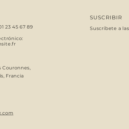
SUSCRIBIR
01 23 45 67 89
Suscríbete a la
Correo electróni
ectrónico:
ite.fr
s Couronnes,
s, Francia
x.com