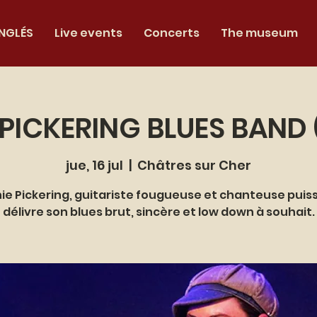
INGLÉS
Live events
Concerts
The museum
 PICKERING BLUES BAND 
jue, 16 jul
  |  
Châtres sur Cher
ie Pickering, guitariste fougueuse et chanteuse puis
délivre son blues brut, sincère et low down à souhait.