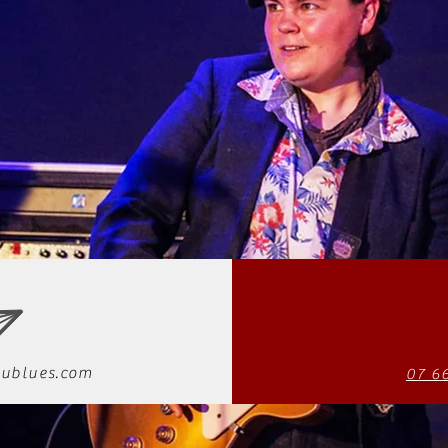
ublues.com
07 6