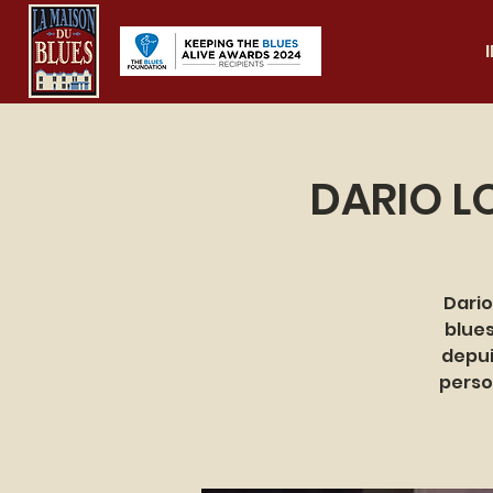
DARIO L
Dario
blues
depui
perso