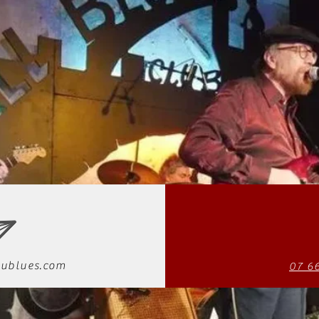
ublues.com
07 6