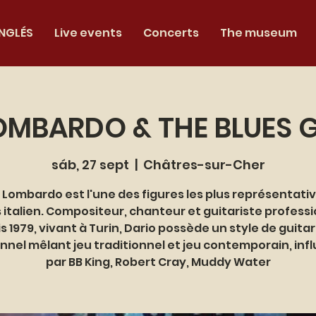
INGLÉS
Live events
Concerts
The museum
OMBARDO & THE BLUES G
sáb, 27 sept
  |  
Châtres-sur-Cher
 Lombardo est l'une des figures les plus représentati
 italien. Compositeur, chanteur et guitariste profess
s 1979, vivant à Turin, Dario possède un style de guitar
nnel mêlant jeu traditionnel et jeu contemporain, inf
par BB King, Robert Cray, Muddy Water