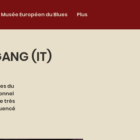
Musée Européen du Blues
Plus
ANG (IT)
ves du
ionnel
e très
luencé