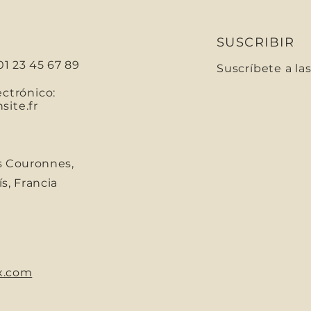
SUSCRIBIR
01 23 45 67 89
Suscríbete a la
Correo electróni
ectrónico:
ite.fr
s Couronnes,
s, Francia
x.com