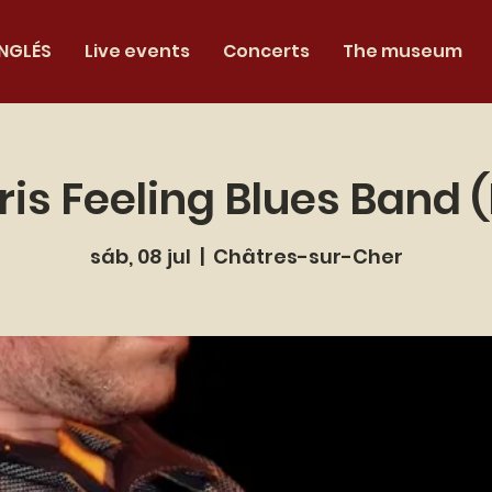
INGLÉS
Live events
Concerts
The museum
ris Feeling Blues Band (
sáb, 08 jul
  |  
Châtres-sur-Cher