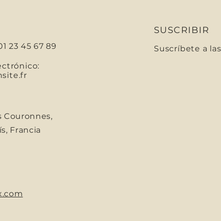
SUSCRIBIR
01 23 45 67 89
Suscríbete a la
Correo electróni
ectrónico:
ite.fr
s Couronnes,
s, Francia
x.com