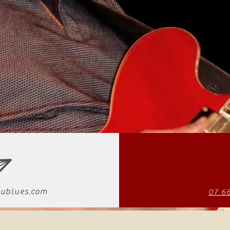
ublues.com
07 6