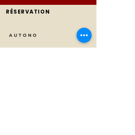
RÉSERVATION
AUTONO
Tecnología
Teléfono:
01 23 45 67 89
A proposito
Correo electrónico:
info@monsite.fr
Carreras
47 rue des Couronnes,
75020 París, Francia
SUSCRIBIR
Suscríbete a las noticias de