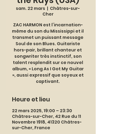
the Rays (USA)
sam. 22 mars
  |  
Châtres-sur-
Cher
ZAC HARMON est l’incarnation-
même du son du Mississippi et il
transmet un puissant message
Soul de son Blues. Guitariste
hors-pair, brillant chanteur et
songwriter très instinctif, son
talent resplendit sur ce nouvel
album, « Long As I Got My Guitar
», aussi expressif que soyeux et
captivant.
Heure et lieu
22 mars 2025, 19:00 – 23:30
Châtres-sur-Cher, 42 Rue du 11
Novembre 1918, 41320 Châtres-
sur-Cher, France