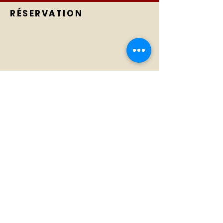
RÉSERVATION
La Maison du Blues
La Maison du
Tél :
07 66 79 58 58
Blues
E-mail :
Concerts
jack@lamaisondublues.com
42 rue du 11 novembre 1918
Le Musée
Européen du
41 320 Châtres-sur-Cher
Blues
S'abonner
Abonnez-vous aux nouvelles de la
Maison du Blues.