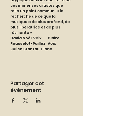
atypique dans le répertoire de 
ces immenses artistes que 
relie un point commun : « la 
recherche de ce que la 
musique a de plus profond, de 
plus libératrice et de plus 
résiliante »
David Noël
  Voix        
Claire 
Rousselot-Paillez   
Voix          
Julien Stantau  
Piano 
Partager cet
événement