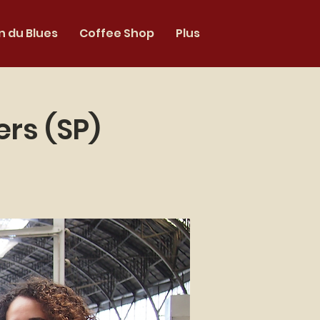
 du Blues
Coffee Shop
Plus
rs (SP)