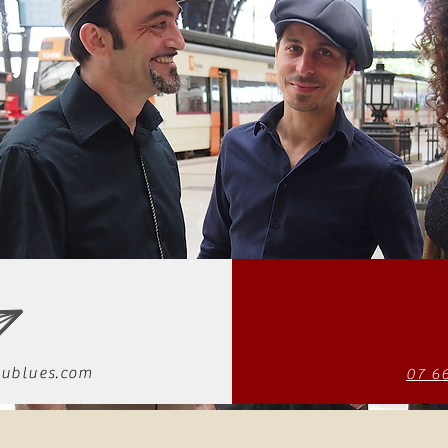
ublues.com
07 6