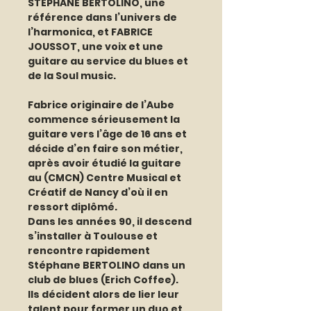
STÉPHANE BERTOLINO, une 
référence dans l’univers de 
l’harmonica, et FABRICE 
JOUSSOT, une voix et une 
guitare au service du blues et 
de la Soul music.
Fabrice originaire de l’Aube 
commence sérieusement la 
guitare vers l’âge de 16 ans et 
décide d’en faire son métier, 
après avoir étudié la guitare 
au (CMCN) Centre Musical et 
Créatif de Nancy d’où il en 
ressort diplômé.
Dans les années 90, il descend 
s’installer à Toulouse et 
rencontre rapidement 
Stéphane BERTOLINO dans un 
club de blues (Erich Coffee).
Ils décident alors de lier leur 
talent pour former un duo et 