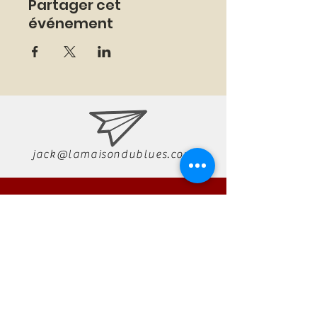
Partager cet
événement
jack@lamaisondublues.com
07 66 79 58 58
RÉSERVATION