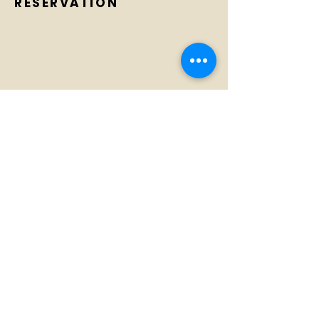
RÉSERVATION
La Maison du Blues
La Maison du
Tél :
07 66 79 58 58
Blues
E-mail :
Concerts
jack@lamaisondublues.com
42 rue du 11 novembre 1918
Le Musée
Européen du
41 320 Châtres-sur-Cher
Blues
S'abonner
Abonnez-vous aux nouvelles de la
Maison du Blues.