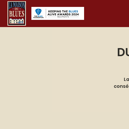
D
La
conséq