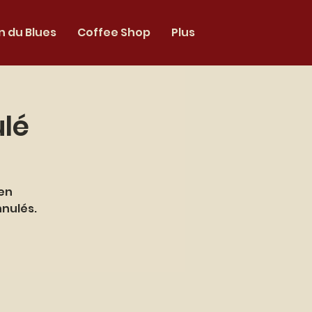
 du Blues
Coffee Shop
Plus
lé
 en
nnulés.