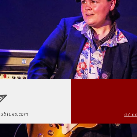
ublues.com
07 6