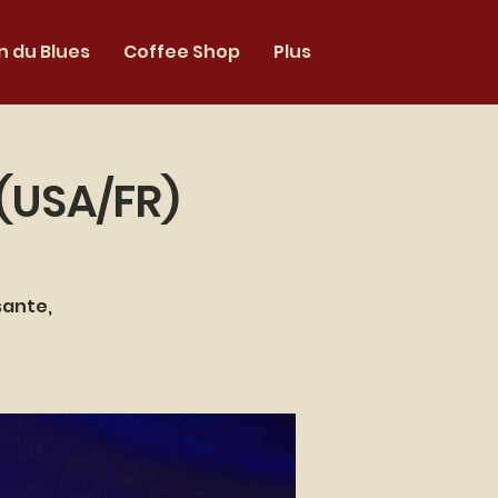
 du Blues
Coffee Shop
Plus
(USA/FR)
sante,