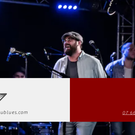
ublues.com
07 6