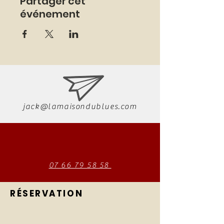
Partager cet
événement
jack@lamaisondublues.com
07 66 79 58 58
RÉSERVATION