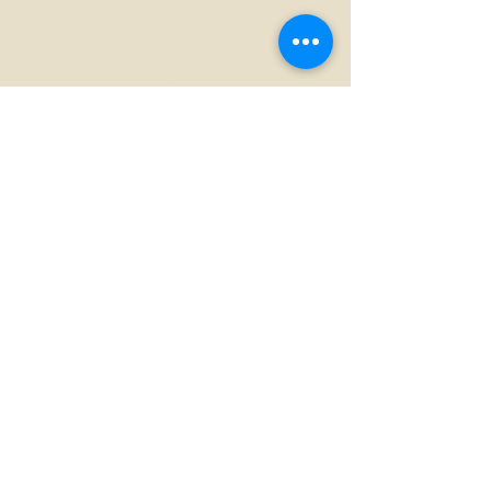
La Maison du Blues
La Maison du
Tél :
07 66 79 58 58
Blues
E-mail :
Concerts
jack@lamaisondublues.com
42 rue du 11 novembre 1918
Le Musée
Européen du
41 320 Châtres-sur-Cher
Blues
S'abonner
Abonnez-vous aux nouvelles de la
Maison du Blues.
E-mail
S'abonner